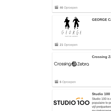
46
Oproepen
GEORGE Ca
21
Oproepen
Crossing Z
6
Oproepen
Studio 100
Studio 100 is 
populaire tv-
vijf pretparke
muziekgroepe