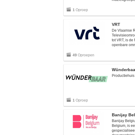
1
Oproep
VRT
De Vlaamse R
Televisieomro
tot VRT, is de
openbare omro
49
Oproepen
Wünderbaa
Productiehuis
1
Oproep
Banijay Be
Banijay Belgi
Belgium, is e
gespecialiseer