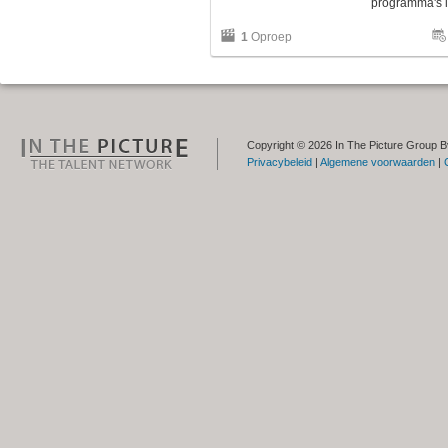
programma's in
1
Oproep
Copyright © 2026 In The Picture Group B
Privacybeleid
|
Algemene voorwaarden
|