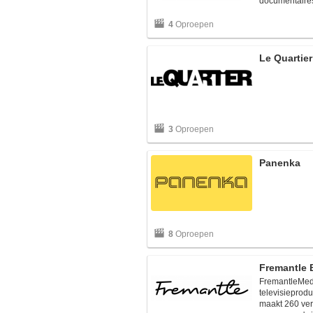
documentaires, 
4
Oproepen
Le Quartier
3
Oproepen
Panenka
8
Oproepen
Fremantle 
FremantleMedi
televisieproduc
maakt 260 ver