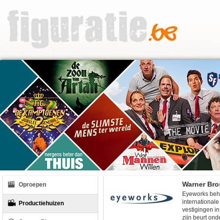
Oproepen
Eyeworks beho
international
Productiehuizen
vestigingen in
zijn beurt ond